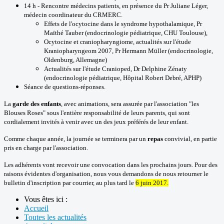
14 h - Rencontre médecins patients, en présence du Pr Juliane Léger,
médecin coordinateur du CRMERC.
Effets de l'ocytocine dans le syndrome hypothalamique, Pr
Maïthé Tauber (endocrinologie pédiatrique, CHU Toulouse),
Ocytocine et craniopharyngiome, actualités sur l'étude
Kraniopharyngeom 2007, Pr Hermann Müller (endocrinologie,
Oldenburg, Allemagne)
Actualités sur l'étude Cranioped, Dr Delphine Zénaty
(endocrinologie pédiatrique, Hôpital Robert Debré, APHP)
Séance de questions-réponses.
La
garde des enfants
, avec animations, sera assurée par l'association "les
Blouses Roses" sous l'entière responsabilité de leurs parents, qui sont
cordialement invités à venir avec un des jeux préférés de leur enfant.
Comme chaque année, la journée se terminera par un
repas
convivial, en partie
pris en charge par l'association.
Les adhérents vont recevoir une convocation dans les prochains jours. Pour des
raisons évidentes d'organisation, nous vous demandons de nous retourner le
bulletin d'inscription par courrier, au plus tard le
6 juin 2017.
Vous êtes ici :
Accueil
Toutes les actualités