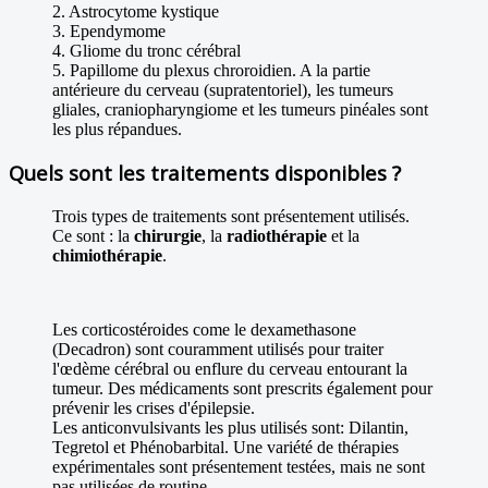
2. Astrocytome kystique
3. Ependymome
4. Gliome du tronc cérébral
5. Papillome du plexus chroroidien. A la partie
antérieure du cerveau (supratentoriel), les tumeurs
gliales, craniopharyngiome et les tumeurs pinéales sont
les plus répandues.
Quels sont les traitements disponibles ?
Trois types de traitements sont présentement utilisés.
Ce sont : la
chirurgie
, la
radiothérapie
et la
chimiothérapie
.
Les corticostéroides come le dexamethasone
(Decadron) sont couramment utilisés pour traiter
l'œdème cérébral ou enflure du cerveau entourant la
tumeur. Des médicaments sont prescrits également pour
prévenir les crises d'épilepsie.
Les anticonvulsivants les plus utilisés sont: Dilantin,
Tegretol et Phénobarbital. Une variété de thérapies
expérimentales sont présentement testées, mais ne sont
pas utilisées de routine.