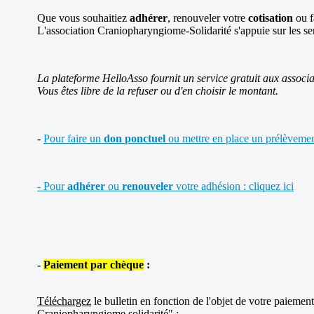
Que vous souhaitiez
adhérer
, renouveler votre
cotisation
ou f
L'association Craniopharyngiome-Solidarité s'appuie sur les se
La plateforme HelloAsso fournit un service gratuit aux associa
Vous êtes libre de la refuser ou d'en choisir le montant.
-
Pour faire un
don
ponctuel
ou mettre en place un prélèvement
- Pour
adhérer
ou
renouveler
votre adhésion : cliquez ici
-
Paiement par chèque
:
Téléchargez
le bulletin en fonction de l'objet de votre paiemen
Craniopharyngiome solidarité" :