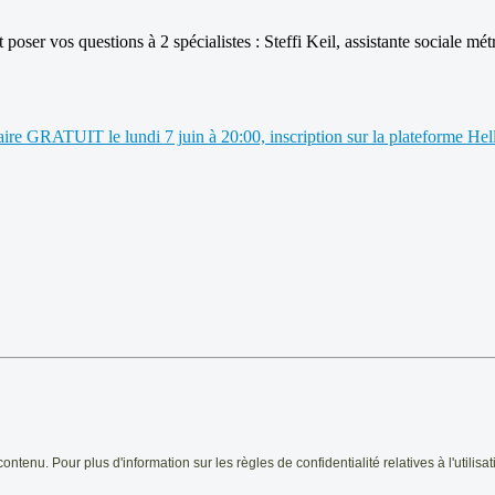
 vos questions à 2 spécialistes : Steffi Keil, assistante sociale métr
ire GRATUIT le lundi 7 juin à 20:00, inscription sur la plateforme Hel
contenu. Pour plus d'information sur les règles de confidentialité relatives
à l'utilis