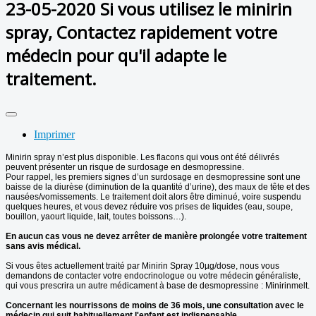
23-05-2020 Si vous utilisez le minirin
spray, Contactez rapidement votre
médecin pour qu'il adapte le
traitement.
Imprimer
Minirin spray n’est plus disponible. Les flacons qui vous ont été délivrés
peuvent présenter un risque de surdosage en desmopressine.
Pour rappel, les premiers signes d’un surdosage en desmopressine sont une
baisse de la diurèse (diminution de la quantité d’urine), des maux de tête et des
nausées/vomissements. Le traitement doit alors être diminué, voire suspendu
quelques heures, et vous devez réduire vos prises de liquides (eau, soupe,
bouillon, yaourt liquide, lait, toutes boissons…).
En aucun cas vous ne devez arrêter de manière prolongée votre traitement
sans avis médical.
Si vous êtes actuellement traité par Minirin Spray 10µg/dose, nous vous
demandons de contacter votre endocrinologue ou votre médecin généraliste,
qui vous prescrira un autre médicament à base de desmopressine : Minirinmelt.
Concernant les nourrissons de moins de 36 mois, une consultation avec le
médecin qui suit habituellement l'enfant est indispensable.