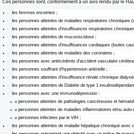
Ces personnes sont, conformément à un avis rendu par le Haut
les femmes enceintes ;
·
les personnes atteintes de maladies respiratoires chroniques 
·
les personnes atteintes d’insuffisances respiratoires chronique
·
les personnes atteintes de mucoviscidose ;
·
les personnes atteintes d’insuffisances cardiaques (toutes cau
·
les personnes atteintes de maladies des coronaires ;
·
les personnes avec antécédents d’accident vasculaire cérébral
·
les personnes souffrant d’hypertension artérielle ;
·
les personnes atteintes d’insuffisance rénale chronique dialysé
·
les personnes atteintes de Diabète de type 1 insulinodépendant 
·
les personnes avec une immunodépression :
·
personnes atteintes de pathologies cancéreuses et hématolo
o
personnes atteintes de maladies inflammatoires et/ou aut
o
personnes infectées par le VIH ;
o
les personnes atteintes de maladie hépatique chronique avec c
·
les personnes présentant une obésité avec un indice de masse 
·