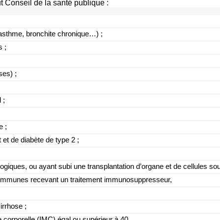
 Conseil de la santé publique :
(asthme, bronchite chronique…) ;
s ;
ses) ;
 ;
e ;
et de diabète de type 2 ;
giques, ou ayant subi une transplantation d’organe et de cellules s
o-immunes recevant un traitement immunosuppresseur,
irrhose ;
corporelle (IMC) égal ou supérieur à 40.